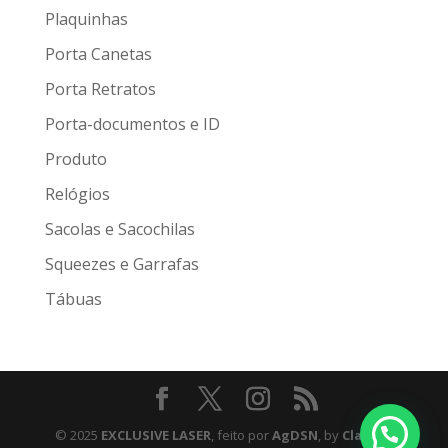
Plaquinhas
Porta Canetas
Porta Retratos
Porta-documentos e ID
Produto
Relógios
Sacolas e Sacochilas
Squeezes e Garrafas
Tábuas
© 2025
EXCLUSIVE LASER
, feito por
AgDSN
, by
Claudio