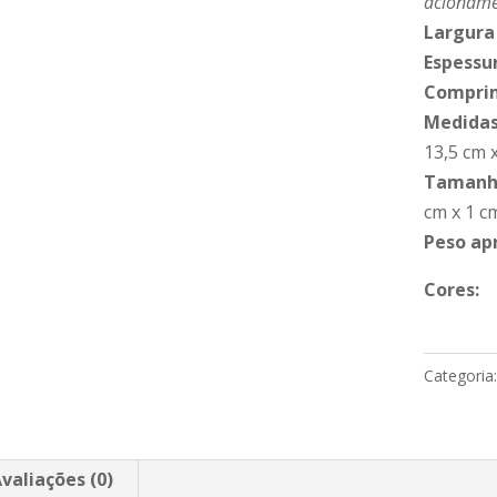
acionamen
Largura
Espessu
Compri
Medidas
13,5 cm x
Tamanho
cm x 1 c
Peso ap
Cores:
Categoria
valiações (0)