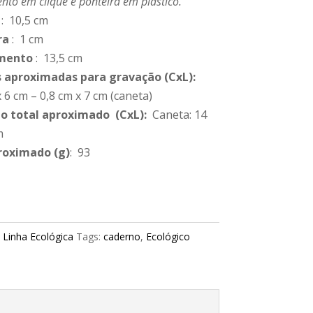
to em clique e ponteira em plástico.
: 10,5 cm
ra
: 1 cm
mento
: 13,5 cm
 aproximadas para gravação
(CxL):
 6 cm – 0,8 cm x 7 cm (caneta)
 total aproximado
(CxL):
Caneta: 14
m
roximado
(g)
: 93
:
Linha Ecológica
Tags:
caderno
,
Ecológico