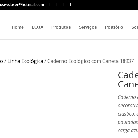
lusive.laser@hotmail.com
Home
LOJA
Produtos
Serviços
Portfólio
So
io
/
Linha Ecológica
/ Caderno Ecológico com Caneta 18937
Cade
Cane
Caderno 
decorativ
elástico,
pautadas
carga azu