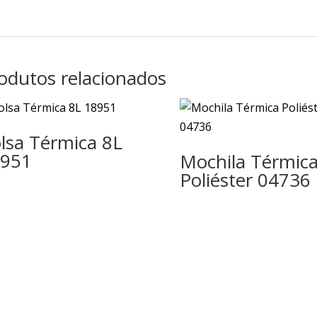
odutos relacionados
lsa Térmica 8L
951
Mochila Térmic
Poliéster 04736