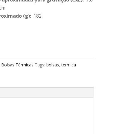
 cm
roximado
(g):
182
:
Bolsas Térmicas
Tags:
bolsas
,
termica