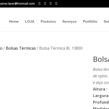
lusive.laser@hotmail.com
Home
LOJA
Produtos
Serviços
Portfólio
So
io
/
Bolsas Térmicas
/ Bolsa Térmica 8L 13800
Bols
Bolsa tér
de nylon
e alça co
Altura
:
Largura
Profund
Medidas