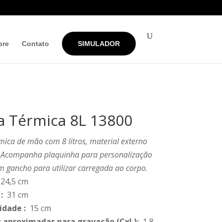
bre
Contato
SIMULADOR
a Térmica 8L 13800
mica de mão com 8 litros, material externo
. Acompanha plaquinha para personalização
m gancho para utilizar carregada ao corpo.
24,5 cm
:
31 cm
idade
:
15 cm
 aproximadas para gravação
(CxL):
1,8