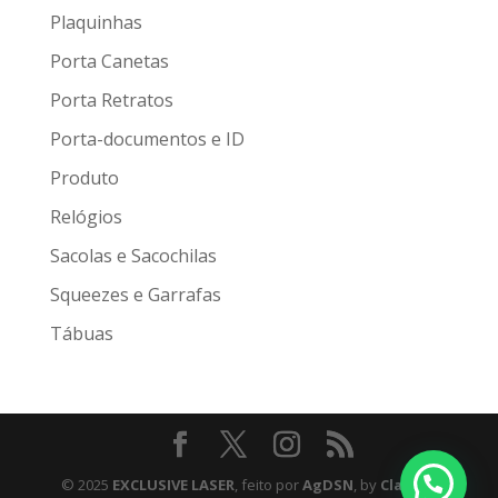
Plaquinhas
Porta Canetas
Porta Retratos
Porta-documentos e ID
Produto
Relógios
Sacolas e Sacochilas
Squeezes e Garrafas
Tábuas
© 2025
EXCLUSIVE LASER
, feito por
AgDSN
, by
Claudio