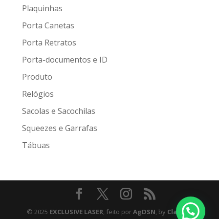
Plaquinhas
Porta Canetas
Porta Retratos
Porta-documentos e ID
Produto
Relógios
Sacolas e Sacochilas
Squeezes e Garrafas
Tábuas
© 2025
EXCLUSIVE LASER
, feito por
AgDSN
, by
Claudio