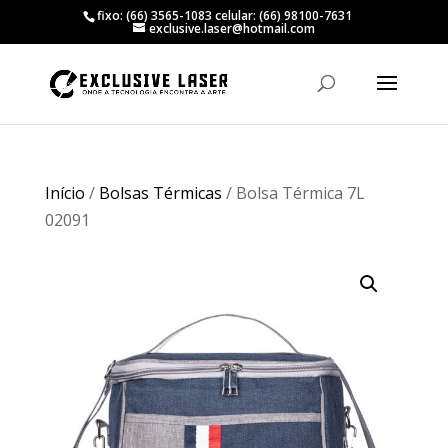
fixo: (66) 3565-1083 celular: (66) 98100-7631
exclusive.laser@hotmail.com
Início
/
Bolsas Térmicas
/ Bolsa Térmica 7L
02091