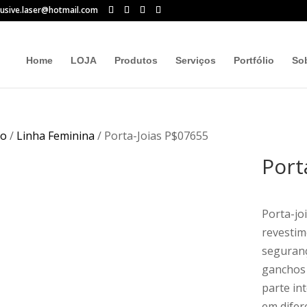
lusive.laser@hotmail.com
Home
LOJA
Produtos
Serviços
Portfólio
So
io
/
Linha Feminina
/ Porta-Joias P$07655
Port
Porta-joi
revestim
seguranç
ganchos 
parte in
em difer