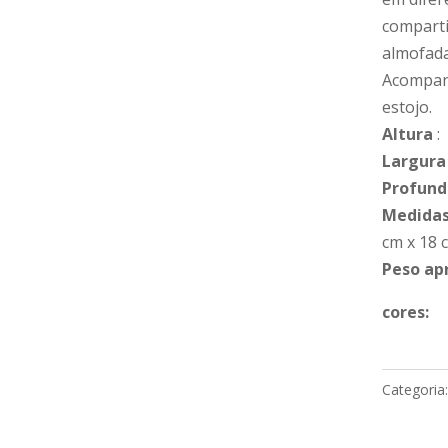
comparti
almofada
Acompan
estojo.
Altura
:
Largura
Profund
Medidas
cm x 18 
Peso ap
cores:
Categoria