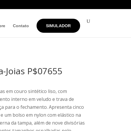
bre
Contato
SIMULADOR
a-Joias P$07655
as em couro sintético liso, com
ento interno em veludo e trava de
a para o fechamento. Apresenta cinco
e um bolso em nylon com elástico na
terna da tampa, além de nove divisórias
entes tamanhos espalhadas pelo