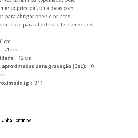
mento principal, uma delas com
s para abrigar anéis e brincos.
ha chave para abertura e fechamento do
 6 cm
: 21 cm
idade
: 12 cm
 aproximadas para gravação
(CxL)
: 10
cm
roximado
(g):
311
:
Linha Feminina