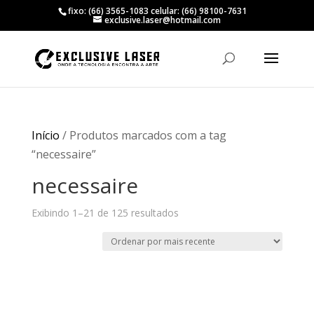
fixo: (66) 3565-1083 celular: (66) 98100-7631
exclusive.laser@hotmail.com
Início
/ Produtos marcados com a tag
“necessaire”
necessaire
Classificado
Exibindo 1–21 de 125 resultados
por
mais
recente