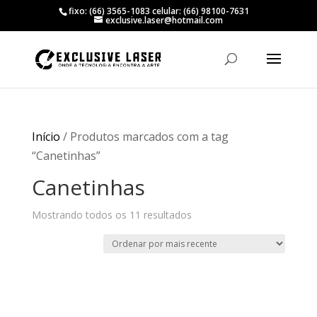
fixo: (66) 3565-1083 celular: (66) 98100-7631
exclusive.laser@hotmail.com
Início
/ Produtos marcados com a tag
“Canetinhas”
Canetinhas
Classificado
Mostrando todos os 11 resultados
por
mais
recente