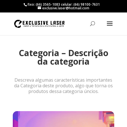
fixo: (66) 3565-1083 celular: (66) 98100-7631
exclusive.laser@hotmail.com
Categoria – Descrição
da categoria
Descreva algumas características importantes
da Categoria deste produto, algo que torna os
produtos dessa categoria úncios.